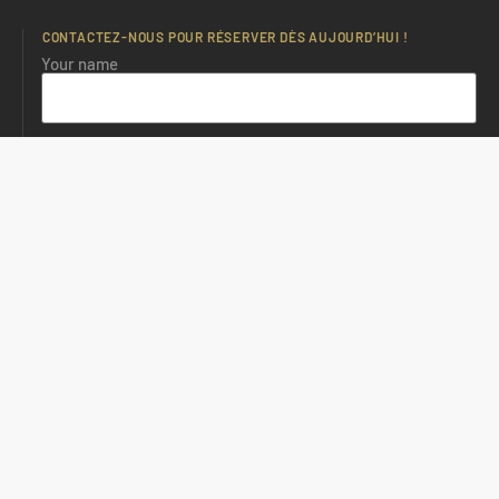
CONTACTEZ-NOUS POUR RÉSERVER DÈS AUJOURD’HUI !
Your name
Your email
Subject
Your message (optional)