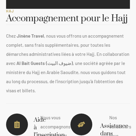
HAJ
Accompagnement pour le Hajj
Chez
Jinène Travel
, nous vous offrons un accompagnement
complet, sans frais supplémentaires, pour toutes les
démarches administratives liées à votre Hajj. En collaboration
avec
Al Bait Guests (ضيوف البيت)
, une société agréée par le
ministère du Hajj en Arabie Saoudite, nous vous guidons tout
au long du processus, de l’inscription jusqu’à l’obtention des
visas et billets.
Nous vous
Nos
Aide
Assistance
à
accompagnons
conseillers
dans
l’inscription
gratuitement
vous