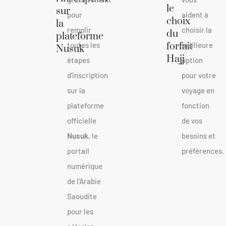
le
sur
pour
aident à
choix
la
remplir
choisir la
du
plateforme
toutes les
forfait
meilleure
Nusuk
Hajj
étapes
option
d’inscription
pour votre
sur la
voyage en
plateforme
fonction
officielle
de vos
Nusuk
, le
besoins et
portail
préférences.
numérique
de l’Arabie
Saoudite
pour les